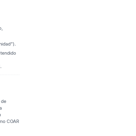
o,
nidad“).
ntendido
.
 de
a
n
como COAR