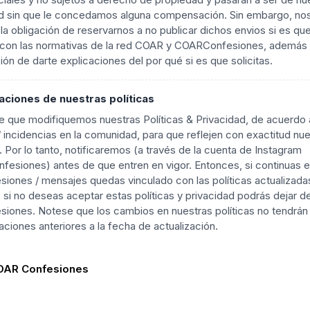
d sin que le concedamos alguna compensación. Sin embargo, no
a obligación de reservarnos a no publicar dichos envios si es qu
con las normativas de la red COAR y COARConfesiones, además
ción de darte explicaciones del por qué si es que solicitas.
aciones de nuestras políticas
e que modifiquemos nuestras Políticas & Privacidad, de acuerdo 
 incidencias en la comunidad, para que reflejen con exactitud nu
. Por lo tanto, notificaremos (a través de la cuenta de Instagram
fesiones) antes de que entren en vigor. Entonces, si continuas 
siones / mensajes quedas vinculado con las políticas actualizada
, si no deseas aceptar estas políticas y privacidad podrás dejar d
siones. Notese que los cambios en nuestras políticas no tendrán
aciones anteriores a la fecha de actualización.
AR Confesiones