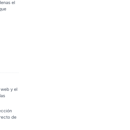
lenas el
 que
 web y el
las
ección
rrecto de