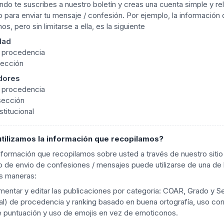
do te suscribes a nuestro boletín y creas una cuenta simple y rel
o para enviar tu mensaje / confesión. Por ejemplo, la información
os, pero sin limitarse a ella, es la siguiente
dad
 procedencia
Sección
dores
 procedencia
sección
stitucional
tilizamos la información que recopilamos?
nformación que recopilamos sobre usted a través de nuestro sitio
o de envio de confesiones / mensajes puede utilizarse de una de 
es maneras:
entar y editar las publicaciones por categoria: COAR, Grado y S
al) de procedencia y ranking basado en buena ortografía, uso co
e puntuación y uso de emojis en vez de emoticonos.