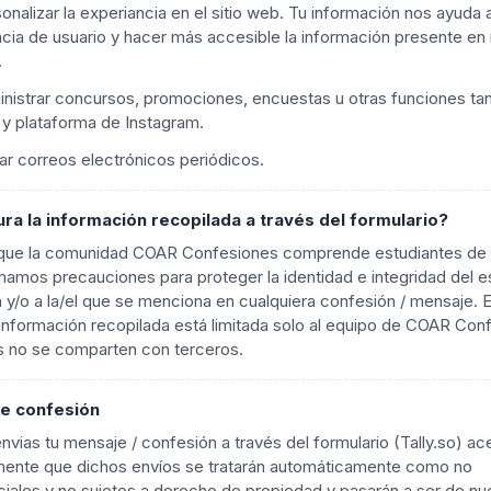
onalizar la experiancia en el sitio web. Tu información nos ayuda 
ncia de usuario y hacer más accesible la información presente en
.
nistrar concursos, promociones, encuestas u otras funciones tan
 y plataforma de Instagram.
ar correos electrónicos periódicos.
ra la información recopilada a través del formulario?
 que la comunidad COAR Confesiones comprende estudiantes de l
amos precauciones para proteger la identidad e integridad del e
 y/o a la/el que se menciona en cualquiera confesión / mensaje. 
 información recopilada está limitada solo al equipo de COAR Con
s no se comparten con terceros.
de confesión
vias tu mensaje / confesión a través del formulario (Tally.so) ac
ente que dichos envíos se tratarán automáticamente como no
iales y no sujetos a derecho de propiedad y pasarán a ser de nu