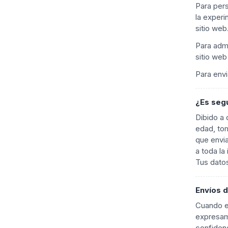
Para pers
la experi
sitio web
Para admi
sitio web
Para envi
¿Es segu
Dibido a
edad, tom
que envia
a toda la
Tus dato
Envíos 
Cuando en
expresam
confidenc