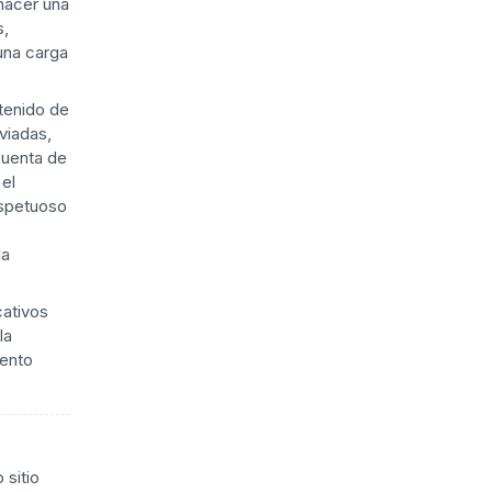
hacer una
s,
una carga
tenido de
viadas,
cuenta de
el
espetuoso
la
cativos
la
iento
sitio