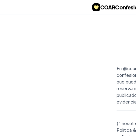
COAR
Confesi
En @coar
confesion
que pueda
reservamo
publicado
evidenci
(" nosotr
Política 