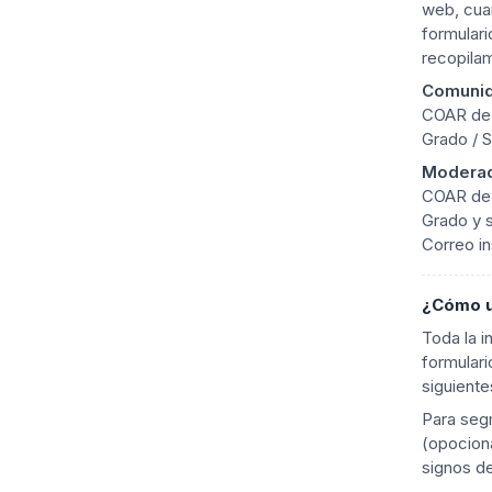
web, cuan
formulari
recopilam
Comuni
COAR de
Grado / 
Modera
COAR de
Grado y 
Correo in
¿Cómo u
Toda la i
formulari
siguient
Para segm
(opocion
signos d