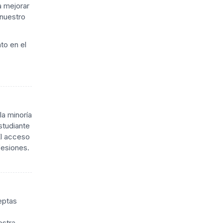
a mejorar
 nuestro
to en el
a minoría
studiante
El acceso
fesiones.
eptas
estra