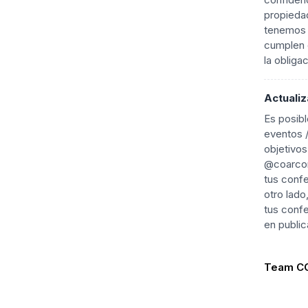
propieda
tenemos l
cumplen 
la obliga
Actualiz
Es posibl
eventos /
objetivos
@coarcon
tus confe
otro lado
tus confe
en public
Team CO