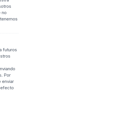
sotros
e no
 tenemos
a futuros
estros
enviando
s. Por
e enviar
 efecto