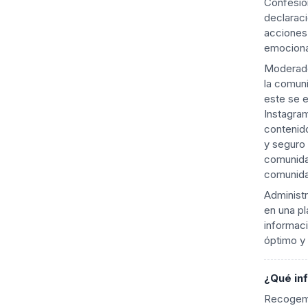
Confesión
declaraci
acciones 
emociona
Moderado
la comun
este se e
Instagram
contenid
y seguro 
comunidad
comunid
Administr
en una pl
informaci
óptimo y 
¿Qué in
Recogemo