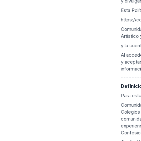
y divulg
Esta Polí
https://c
Comunida
Artístico
y la cuen
Al accede
y aceptad
informaci
Definici
Para esta
Comunida
Colegios
comunida
experienc
Confesio