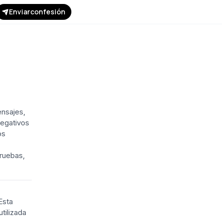
Enviar
confesión
nsajes,
negativos
os
pruebas,
Esta
tilizada