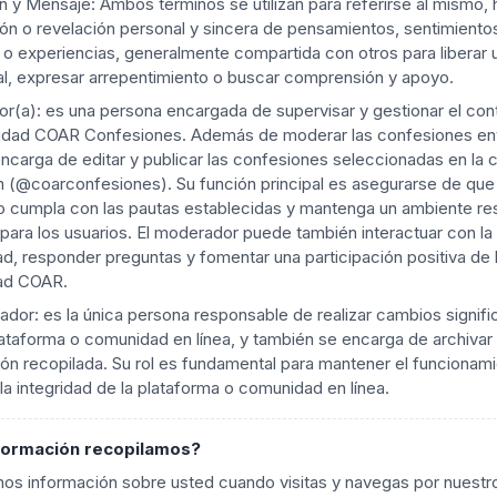
 y Mensaje: Ambos términos se utilizan para referirse al mismo, 
ón o revelación personal y sincera de pensamientos, sentimiento
o experiencias, generalmente compartida con otros para liberar 
l, expresar arrepentimiento o buscar comprensión y apoyo.
r(a): es una persona encargada de supervisar y gestionar el con
idad COAR Confesiones. Además de moderar las confesiones en
ncarga de editar y publicar las confesiones seleccionadas en la 
 (@coarconfesiones). Su función principal es asegurarse de que 
o cumpla con las pautas establecidas y mantenga un ambiente r
para los usuarios. El moderador puede también interactuar con la
, responder preguntas y fomentar una participación positiva de 
ad COAR.
ador: es la única persona responsable de realizar cambios signifi
ataforma o comunidad en línea, y también se encarga de archivar 
ón recopilada. Su rol es fundamental para mantener el funcionam
la integridad de la plataforma o comunidad en línea.
formación recopilamos?
s información sobre usted cuando visitas y navegas por nuestro 